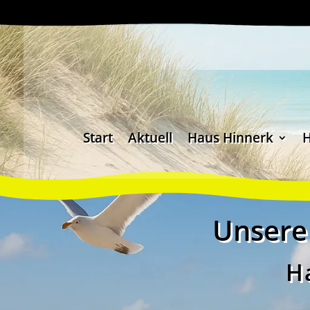
Zum
Zur
Inhalt
Navigation
springen
springen
Start
Aktuell
Haus Hinnerk
Unsere
H