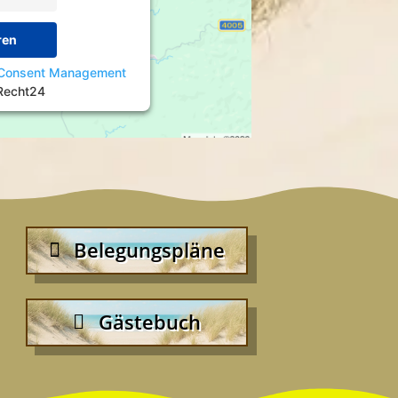
ren
 Consent Management
Recht24
Belegungspläne
Gästebuch