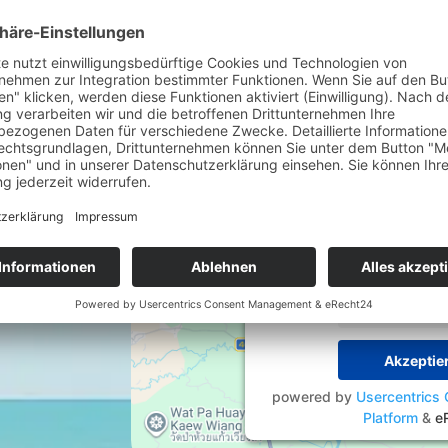
Wir benötigen Ihre
den Google Maps-Se
Wir verwenden eine
Drittanbieters, um Karten
Dieser Service kann Daten
sammeln. Bitte lesen Sie 
stimmen Sie der Nutzung
diese Karte a
Mehr Informa
Akzeptie
powered by
Usercentrics
Platform
&
e