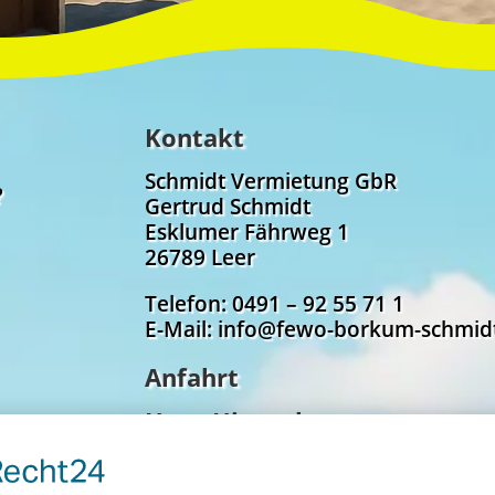
Kontakt
Schmidt Vermietung GbR
?
Gertrud Schmidt
Esklumer Fährweg 1
26789 Leer
Telefon: 0491 – 92 55 71 1
E-Mail: info@fewo-borkum-schmid
Anfahrt
Haus Hinnerk
Kirchstraße 9,
26757 Borkum