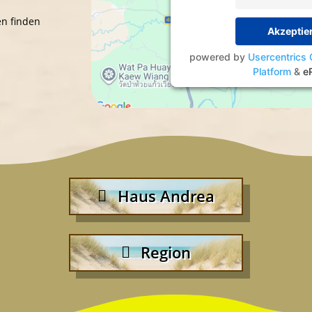
en finden
Akzeptie
powered by
Usercentrics
Platform
&
e
Haus Andrea
Region