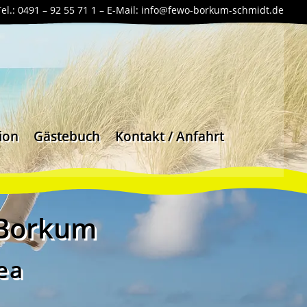
Tel.: 0491 – 92 55 71 1 –
E-Mail:
info@fewo-borkum-schmidt.de
ion
Gästebuch
Kontakt / Anfahrt
 Borkum
ea