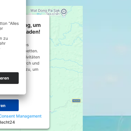
 Zustimmung, um
rvice zu laden!
n Service eines
inhalte einzubetten.
 zu Ihren Aktivitäten
die Details durch und
 des Service zu, um
nzuzeigen.
tionen
ren
 Consent Management
Recht24