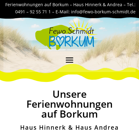
Ferienwohnungen auf Borkum – Haus Hinnerk & Andrea –
Tel.:
0491 – 92 55 71 1 –
E-Mail:
info@fewo-borkum-schmidt.de
Unsere
Ferienwohnungen
auf Borkum
Haus Hinnerk & Haus Andrea