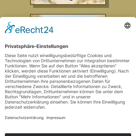
Gästebuch
Schmidt Vermietung GbR
Gertrud Schmidt
Esklumer Fährweg 1
26789 Leer
Telefon: 0491 – 92 55 71 1
E-Mail:
info@fewo-borkum-schmidt.de
Datenschutz