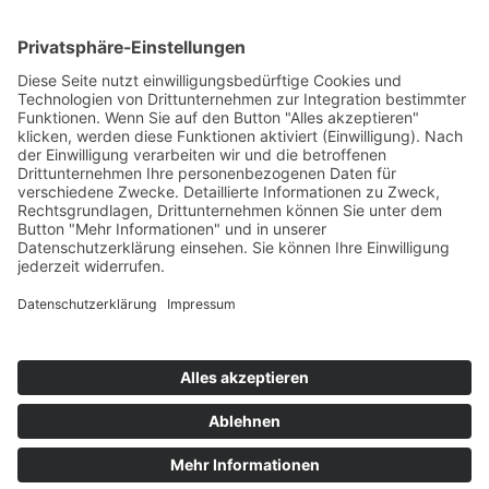
Schmidt Vermietung GbR
Gertrud Schmidt
Esklumer Fährweg 1
26789 Leer
Telefon: 0491 – 92 55 71 1
E-Mail:
info@fewo-borkum-schmidt.de
Datenschutz
Impressum
Bildverzeichnis
Cookie-Einstellungen