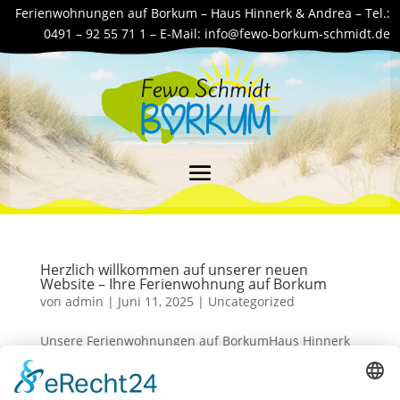
Ferienwohnungen auf Borkum – Haus Hinnerk & Andrea –
Tel.:
0491 – 92 55 71 1 –
E-Mail:
info@fewo-borkum-schmidt.de
Herzlich willkommen auf unserer neuen
Website – Ihre Ferienwohnung auf Borkum
von
admin
|
Juni 11, 2025
|
Uncategorized
Unsere Ferienwohnungen auf BorkumHaus Hinnerk
& Haus Andrea Unsere Ferienwohnungen auf
BorkumHaus Hinnerk & Haus Andrea Unsere