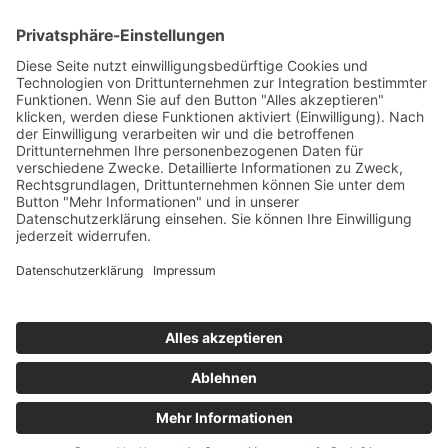
Ferienwohnungen auf BorkumHaus Hinnerk & Haus
Andrea Unsere Ferienwohnungen auf BorkumHaus
Hinnerk & Haus Andrea Unsere...
Schmidt Vermietung GbR
Gertrud Schmidt
Esklumer Fährweg 1
26789 Leer
Telefon: 0491 – 92 55 71 1
E-Mail:
info@fewo-borkum-schmidt.de
Datenschutz
Impressum
Bildverzeichnis
Cookie-Einstellungen